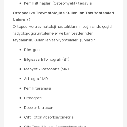
Kemik iltihapları (Osteomyelit) tedavisi
Ortopedi ve Travmatolojide Kullanılan Tanı Yöntemleri
Nelerdir?
Ortopedi ve travmatoloji hastalıklarının teşhisinde çeşitli
radyolojik görüntülemeler ve kan testlerinden
faydalanılır. Kullanılan tanı yöntemleri şunlardır:
Röntgen
Bilgisayarlı Tomografi (BT)
Manyetik Rezonans (MR)
Artrografi MR
Kemik taraması
Diskografi
Doppler Ultrason
Çift Foton Absorbsiyometrisi
Çift Enerjili X-ışını Absorpsiyometrisi