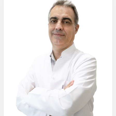
2025 – Özel Batı Hastanesi Kalp ve Damar Cerrahisi Uzmanı
Eğitimi
1989 – 1995 Ege Üniversitesi Tıp Fakültesi Tıp Doktoru Eğitimi
2003 – 2009 Dicle Üniversitesi Tıp Fakültesi Kalp ve Damar
Cerrahisi ABD Uzmanlık Eğitimi
Katıldığı Eğitim ve Kurslar:
Türk Kalp ve Damar Cerrahisi Dermeği Kongreleri
Ulusal Vaskuler Cerrahi Derneği Kongreleri
Almanya Berlin Kalp Kapak Onarım Kursu 2015
Üye Olduğu Dernekler:
Türk Tabipler Birliği
Türk Kalp ve Damar Cerrahisi Derneği
Ulusal Vaskuler Cerrahi Derneği
Bildiği Diller:
İngilizce