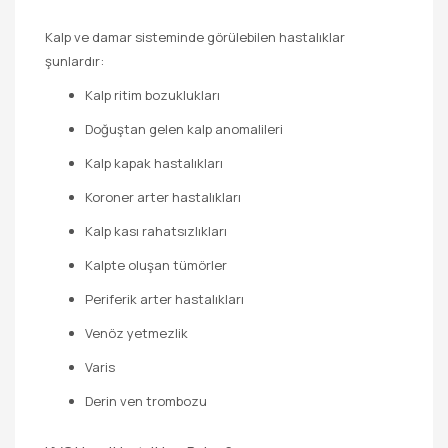
Kalp ve damar sisteminde görülebilen hastalıklar
şunlardır:
Kalp ritim bozuklukları
Doğuştan gelen kalp anomalileri
Kalp kapak hastalıkları
Koroner arter hastalıkları
Kalp kası rahatsızlıkları
Kalpte oluşan tümörler
Periferik arter hastalıkları
Venöz yetmezlik
Varis
Derin ven trombozu