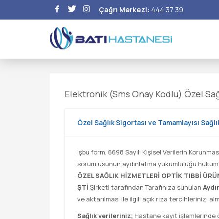
Çağrı Merkezi:
444 37 39
Elektronik (Sms Onay Kodlu) Özel Sağl
Özel Sağlık Sigortası ve Tamamlayısı Sağlı
İşbu form, 6698 Sayılı Kişisel Verilerin Korun
sorumlusunun aydınlatma yükümlülüğü hüküm
ÖZEL SAĞLIK HİZMETLERİ OPTİK TIBBİ ÜRÜNL
ŞTİ
Şirketi tarafından Tarafınıza sunulan
Aydın
ve aktarılması ile ilgili açık rıza tercihlerinizi 
Sağlık verileriniz;
Hastane kayıt işlemlerinde ö