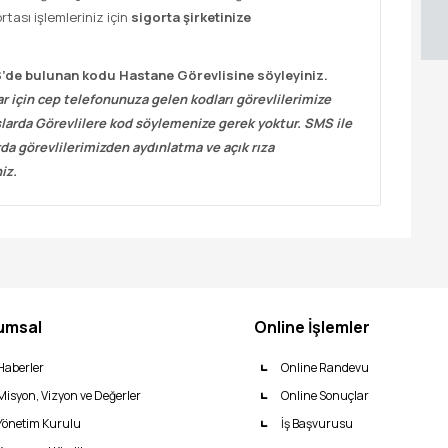
rtası işlemleriniz için
sigorta şirketinize
S’de bulunan kodu Hastane Görevlisine söyleyiniz.
r için cep telefonunuza gelen kodları görevlilerimize
slarda Görevlilere kod söylemenize gerek yoktur. SMS ile
da görevlilerimizden aydınlatma ve açık rıza
iz.
umsal
Online İşlemler
Haberler
Online Randevu
Misyon, Vizyon ve Değerler
Online Sonuçlar
Yönetim Kurulu
İş Başvurusu