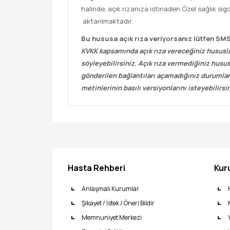
halinde, açık rızanıza istinaden Özel sağlık sigo
aktarılmaktadır.
Bu hususa açık rıza veriyorsanız lütfen SM
KVKK kapsamında açık rıza vereceğiniz hususla
söyleyebilirsiniz. Açık rıza vermediğiniz husu
gönderilen bağlantıları açamadığınız durumlar
metinlerinin basılı versiyonlarını isteyebilirsin
Hasta Rehberi
Kur
Anlaşmalı Kurumlar
Şikayet / İstek / Öneri Bildir
Memnuniyet Merkezi