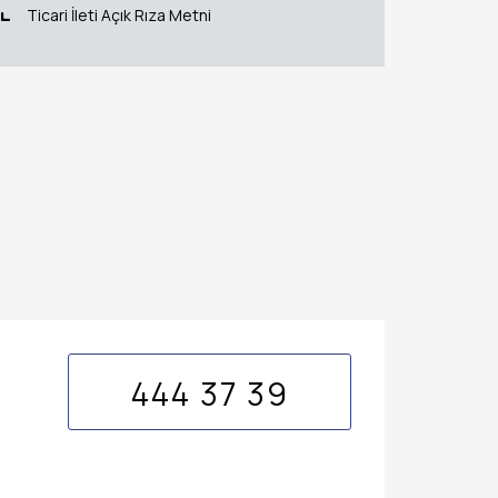
Ticari İleti Açık Rıza Metni
444 37 39