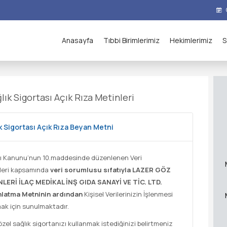
Anasayfa
Tıbbi Birimlerimiz
Hekimlerimiz
S
ık Sigortası Açık Rıza Metinleri
k Sigortası Açık Rıza Beyan Metni
ması Kanunu’nun 10.maddesinde düzenlenen Veri
leri kapsamında
veri sorumlusu sıfatıyla LAZER GÖZ
ERİ İLAÇ MEDİKAL İNŞ GIDA SANAYİ VE TİC. LTD.
latma Metninin ardından
Kişisel Verilerinizin İşlenmesi
almak için sunulmaktadır.
zel sağlık sigortanızı kullanmak istediğinizi belirtmeniz